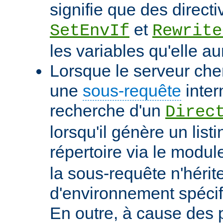
signifie que des directi
et
SetEnvIf
Rewrite
les variables qu'elle au
Lorsque le serveur che
une
sous-requête
inter
recherche d'un
Direc
lorsqu'il génère un list
répertoire via le modu
la sous-requête n'hérit
d'environnement spécif
En outre, à cause des 