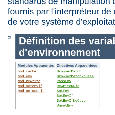
standards de manipulation 
fournis par l'interpréteur d
de votre système d'exploitat
Définition des varia
d'environnement
Modules Apparentés
Directives Apparentées
mod_cache
BrowserMatch
mod_env
BrowserMatchNoCase
mod_rewrite
PassEnv
mod_setenvif
RewriteRule
mod_unique_id
SetEnv
SetEnvIf
SetEnvIfNoCase
UnsetEnv