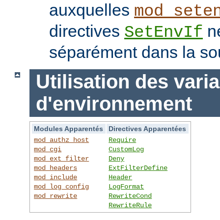
auxquelles
mod_sete
directives
ne
SetEnvIf
séparément dans la so
Utilisation des vari
d'environnement
Modules Apparentés
Directives Apparentées
mod_authz_host
Require
mod_cgi
CustomLog
mod_ext_filter
Deny
mod_headers
ExtFilterDefine
mod_include
Header
mod_log_config
LogFormat
mod_rewrite
RewriteCond
RewriteRule