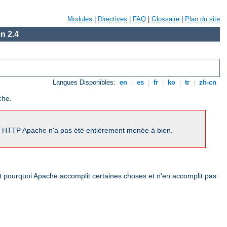
Modules
|
Directives
|
FAQ
|
Glossaire
|
Plan du site
n 2.4
Langues Disponibles:
en
|
es
|
fr
|
ko
|
tr
|
zh-cn
che.
ur HTTP Apache n'a pas été entièrement menée à bien.
nt pourquoi Apache accomplit certaines choses et n'en accomplit pas