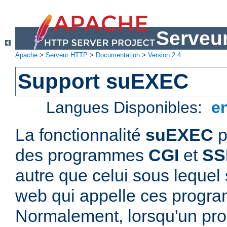
Serveu
Apache
>
Serveur HTTP
>
Documentation
>
Version 2.4
Support suEXEC
Langues Disponibles:
e
La fonctionnalité
suEXEC
p
des programmes
CGI
et
SS
autre que celui sous lequel 
web qui appelle ces progr
Normalement, lorsqu'un p