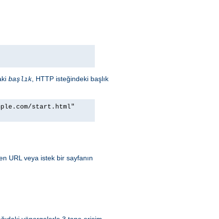
aki
, HTTP isteğindeki başlık
başlık
mple.com/start.html"
ren URL veya istek bir sayfanın
ğıdaki yönergelerle 3 tane erişim