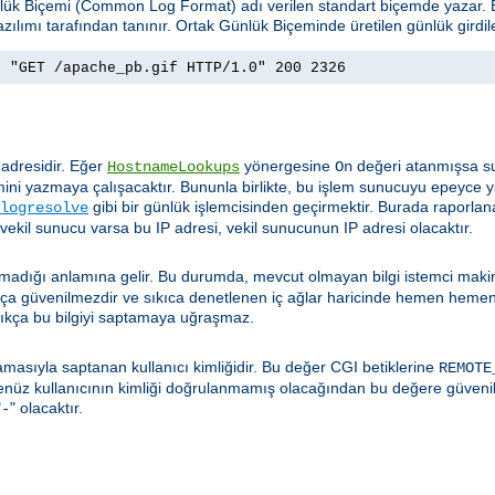
ünlük Biçemi (Common Log Format) adı verilen standart biçemde yazar
zılımı tarafından tanınır. Ortak Günlük Biçeminde üretilen günlük girdil
] "GET /apache_pb.gif HTTP/1.0" 200 2326
 adresidir. Eğer
yönergesine
değeri atanmışsa su
HostnameLookups
On
ini yazmaya çalışacaktır. Bununla birlikte, bu işlem sunucuyu epeyce y
gibi bir günlük işlemcisinden geçirmektir. Burada raporlan
logresolve
 vekil sunucu varsa bu IP adresi, vekil sunucunun IP adresi olacaktır.
t olmadığı anlamına gelir. Bu durumda, mevcut olmayan bilgi istemci mak
dukça güvenilmezdir ve sıkıca denetlenen iç ağlar haricinde hemen hemen
ıkça bu bilgiyi saptamaya uğraşmaz.
masıyla saptanan kullanıcı kimliğidir. Bu değer CGI betiklerine
REMOTE
henüz kullanıcının kimliği doğrulanmamış olacağından bu değere güveni
"
" olacaktır.
-