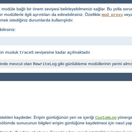
 modüle bağlı bir önem seviyesi belirleyebilmenizi sağlar. Bu yolla sorun
 modüllerle ilgili ayrıntıları da edinebilirsiniz. Özellikle
vey
mod_proxy
lmek istediğiniz durumlarda kullanışlıdır.
lirsiniz:
çin musluk
seviyesine kadar açılmaktadır.
trace5
inde mevcut olan
gibi günlükleme modüllerinin yerini almış
RewriteLog
tekleri kaydeder. Erişim günlüğünün yeri ve içeriği
yönerges
CustomLog
 bölümde sunucunun bilgileri erişim günlüğüne kaydetmesi için nasıl yap