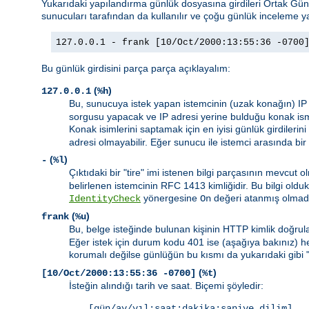
Yukarıdaki yapılandırma günlük dosyasına girdileri Ortak G
sunucuları tarafından da kullanılır ve çoğu günlük inceleme ya
127.0.0.1 - frank [10/Oct/2000:13:55:36 -0700
Bu günlük girdisini parça parça açıklayalım:
(
)
127.0.0.1
%h
Bu, sunucuya istek yapan istemcinin (uzak konağın) IP
sorgusu yapacak ve IP adresi yerine bulduğu konak ism
Konak isimlerini saptamak için en iyisi günlük girdilerini
adresi olmayabilir. Eğer sunucu ile istemci arasında bir
(
)
-
%l
Çıktıdaki bir "tire" imi istenen bilgi parçasının mevcu
belirlenen istemcinin RFC 1413 kimliğidir. Bu bilgi ol
yönergesine
değeri atanmış olmad
IdentityCheck
On
(
)
frank
%u
Bu, belge isteğinde bulunan kişinin HTTP kimlik doğrula
Eğer istek için durum kodu 401 ise (aşağıya bakınız) 
korumalı değilse günlüğün bu kısmı da yukarıdaki gibi 
(
)
[10/Oct/2000:13:55:36 -0700]
%t
İsteğin alındığı tarih ve saat. Biçemi şöyledir:
[gün/ay/yıl:saat:dakika:saniye dilim]