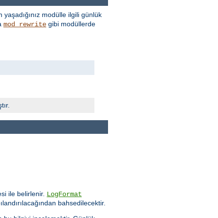
 yaşadığınız modülle ilgili günlük
a
gibi modüllerde
mod_rewrite
tır.
i ile belirlenir.
LogFormat
ılandırılacağından bahsedilecektir.