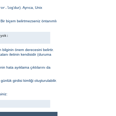
’dur). Ayrıca, Unix
ror.log
. Bir biçem belirtmezseniz öntanımlı
 yok:
n bilginin önem derecesini belirtir.
alanı iletinin kendisidir (duruma
nin hata ayıklama çıktılarını da
ünlük girdisi kimliği oluşturulabilir.
iniz: