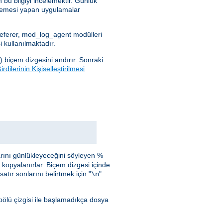
 bu bilgiyi incelemektir. Günlük
celemesi yapan uygulamalar
_referer, mod_log_agent modülleri
 kullanılmaktadır.
) biçem dizgesini andırır. Sonraki
rdilerinin Kişiselleştirilmesi
arını günlükleyeceğini söyleyen %
i kopyalanırlar. Biçem dizgesi içinde
atır sonlarını belirtmek için "
"
\n
bölü çizgisi ile başlamadıkça dosya