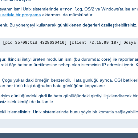
osyanın ismi Unix sistemlerinde
, OS/2 ve Windows’ta ise
error_log
er
uretiyle bir programa
aktarması da mümkündür.
lenir. Bu yönergeyi kullanarak günlüklenen değerleri özelleştirebilirsiniz
] [pid 35708:tid 4328636416] [client 72.15.99.187] Dosya
luşur. İkincisi iletiyi üreten modülün ismi (bu durumda: core) ile raporlana
nraki öğe hatanın üretilmesine sebep olan istemcinin IP adresini içerir. K
r. Çoğu yukarıdaki örneğin benzeridir. Hata günlüğü ayrıca, CGI betikleri
ılan her türlü bilgi doğrudan hata günlüğüne kopyalanır.
işim günlüğündeki girdi ile hata günlüğündeki girdiyi ilişkilendirecek bir g
z istek kimliği de kullanılır.
i izlemelisiniz. Unix sistemlerinde bunu şöyle bir komutla sağlayabilirs