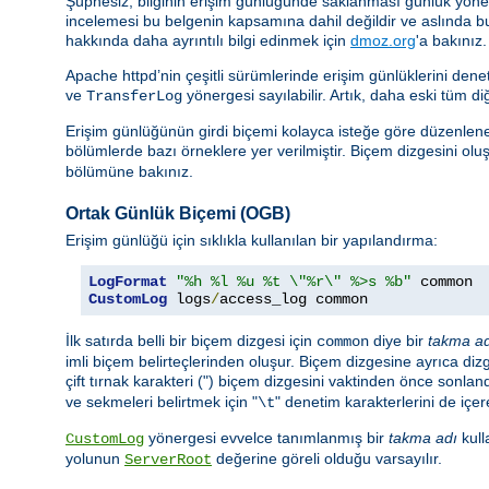
Şüphesiz, bilginin erişim günlüğünde saklanması günlük yönetimi
incelemesi bu belgenin kapsamına dahil değildir ve aslında b
hakkında daha ayrıntılı bilgi edinmek için
dmoz.org
'a bakınız.
Apache httpd’nin çeşitli sürümlerinde erişim günlüklerini de
ve
yönergesi sayılabilir. Artık, daha eski tüm di
TransferLog
Erişim günlüğünün girdi biçemi kolayca isteğe göre düzenlenebi
bölümlerde bazı örneklere yer verilmiştir. Biçem dizgesini oluşt
bölümüne bakınız.
Ortak Günlük Biçemi (OGB)
Erişim günlüğü için sıklıkla kullanılan bir yapılandırma:
LogFormat
"%h %l %u %t \"%r\" %>s %b"
CustomLog
 logs
/
access_log common
İlk satırda belli bir biçem dizgesi için
diye bir
takma a
common
imli biçem belirteçlerinden oluşur. Biçem dizgesine ayrıca dizge
çift tırnak karakteri (") biçem dizgesini vaktinden önce sonland
ve sekmeleri belirtmek için "
" denetim karakterlerini de içere
\t
yönergesi evvelce tanımlanmış bir
takma adı
kull
CustomLog
yolunun
değerine göreli olduğu varsayılır.
ServerRoot