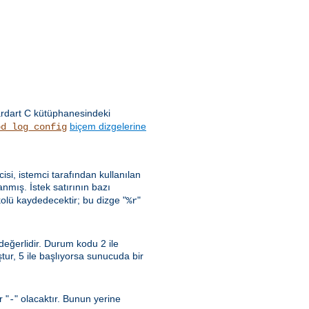
ardart C kütüphanesindeki
biçem dizgelerine
od_log_config
ncisi, istemci tarafından kullanılan
nmış. İstek satırının bazı
kolü kaydedecektir; bu dizge "
"
%r
 değerlidir. Durum kodu 2 ile
uştur, 5 ile başlıyorsa sunucuda bir
r "
" olacaktır. Bunun yerine
-