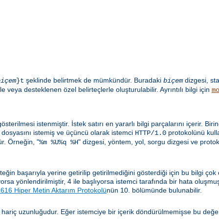
şeklinde belirtmek de mümkündür. Buradaki
dizgesi, st
biçem
}t
biçem
e veya desteklenen özel belirteçlerle oluşturulabilir. Ayrıntılı bilgi için
m
sterilmesi istenmiştir. İstek satırı en yararlı bilgi parçalarını içerir. Biri
dosyasını istemiş ve üçüncü olarak istemci
protokolünü kulla
HTTP/1.0
. Örneğin, "
" dizgesi, yöntem, yol, sorgu dizgesi ve proto
%m %U%q %H
n başarıyla yerine getirilip getirilmediğini gösterdiği için bu bilgi çok
lıyorsa yönlendirilmiştir, 4 ile başlıyorsa istemci tarafında bir hata oluşm
16 Hiper Metin Aktarım Protokolü
nün 10. bölümünde bulunabilir.
 hariç uzunluğudur. Eğer istemciye bir içerik döndürülmemişse bu değe