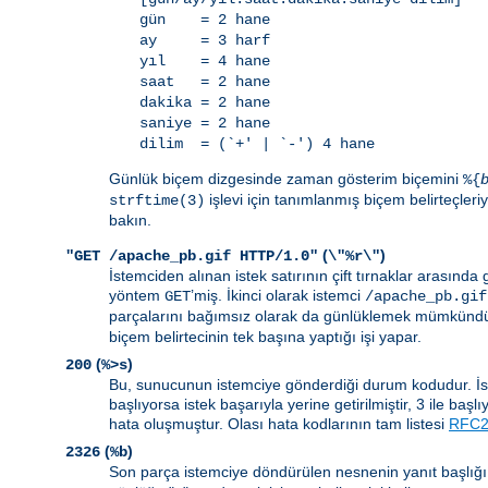
gün = 2 hane
ay = 3 harf
yıl = 4 hane
saat = 2 hane
dakika = 2 hane
saniye = 2 hane
dilim = (`+' | `-') 4 hane
Günlük biçem dizgesinde zaman gösterim biçemini
%{
işlevi için tanımlanmış biçem belirteçleriyl
strftime(3)
bakın.
(
)
"GET /apache_pb.gif HTTP/1.0"
\"%r\"
İstemciden alınan istek satırının çift tırnaklar arasında gö
yöntem
’miş. İkinci olarak istemci
GET
/apache_pb.gif
parçalarını bağımsız olarak da günlüklemek mümkündür
biçem belirtecinin tek başına yaptığı işi yapar.
(
)
200
%>s
Bu, sunucunun istemciye gönderdiği durum kodudur. İsteği
başlıyorsa istek başarıyla yerine getirilmiştir, 3 ile baş
hata oluşmuştur. Olası hata kodlarının tam listesi
RFC26
(
)
2326
%b
Son parça istemciye döndürülen nesnenin yanıt başlığı