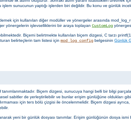
nde ilk adımı oluşturur. Sonraki adım yararlı istatistikleri üretmek için
u işlem sunucunun yaptığı işlerden biri değildir. Bu konu ve günlük in
netlemek için kullanılan diğer modüller ve yönergeler arasında mod_log
ğer yönergelerin işlevselliklerini bir araya toplayan
yönergesi
CustomLog
lmektedir. Biçemi belirtmekte kullanılan biçem dizgesi, C tarzı printf(1
uran belirteçlerin tam listesi için
belgesinin
Günlük Gi
mod_log_config
d
tanımlanmaktadır. Biçem dizgesi, sunucuya hangi belli bir bilgi parçal
sel sabitler de yerleştirilebilir ve bunlar erişim günlüğüne oldukları gib
ırmaması için ters bölü çizgisi ile öncelenmelidir. Biçem dizgesi ayrıca, s
bilir.
anarak yeni bir günlük dosyası tanımlar. Erişim günlüğünün dosya ismi 