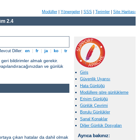
Modüller
|
Yönergeler
|
SSS
|
Terimler
|
Site Haritası
m 2.4
evcut Diller:
en
|
fr
|
ja
|
ko
|
tr
eri bildirimler almak gerekir.
yapılandıracağınızdan ve günlük
Giriş
Güvenlik Uyarısı
Hata Günlüğü
Modüllere göre günlükleme
Erişim Günlüğü
Günlük Çevrimi
Borulu Günlükler
Sanal Konaklar
Diğer Günlük Dosyaları
Ayrıca bakınız:
ortaya çıkan hatalar da dahil olmak