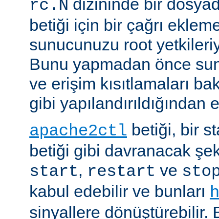
dizininde bir dosyad
rc.N
betiği için bir çağrı eklem
sunucunuzu root yetkileriy
Bunu yapmadan önce sun
ve erişim kısıtlamaları ba
gibi yapılandırıldığından 
betiği, bir s
apache2ctl
betiği gibi davranacak şek
,
ve
start
restart
sto
kabul edebilir ve bunları
sinyallere dönüştürebilir