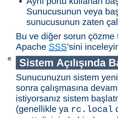
Aynı portu kullanan ba
Sunucusunun veya baş
sunucusunun zaten çal
Bu ve diğer sorun çözme ta
Apache
SSS
’sini inceleyi
Sistem Açılışında 
Sunucunuzun sistem yenid
sonra çalışmasına devam
istiyorsanız sistem başlat
(genellikle ya
d
rc.local