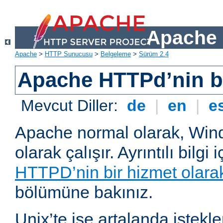
Apache 
Apache
>
HTTP Sunucusu
>
Belgeleme
>
Sürüm 2.4
Apache HTTPd’nin ba
Mevcut Diller:
de
|
en
|
e
Apache normal olarak, Wind
olarak çalışır. Ayrıntılı bilgi 
HTTPD’nin bir hizmet olarak 
bölümüne bakınız.
Unix’te ise artalanda istekl