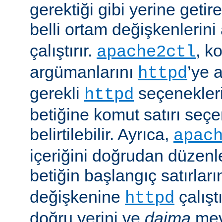
gerektiği gibi yerine getir
belli ortam değişkenlerini
çalıştırır.
, k
apache2ctl
argümanlarını
’ye 
httpd
gerekli
seçenekler
httpd
betiğine komut satırı seçe
belirtilebilir. Ayrıca,
apac
içeriğini doğrudan düzenl
betiğin başlangıç satırlar
değişkenine
çalışt
httpd
doğru yerini ve
daima
mev