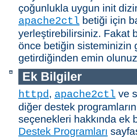
çoğunlukla uygun init dizi
betiği için b
apache2ctl
yerleştirebilirsiniz. Fak
önce betiğin sisteminizin 
getirdiğinden emin olunuz
Ek Bilgiler
,
ve s
httpd
apache2ctl
diğer destek programların
seçenekleri hakkında ek b
Destek Programları
sayfas