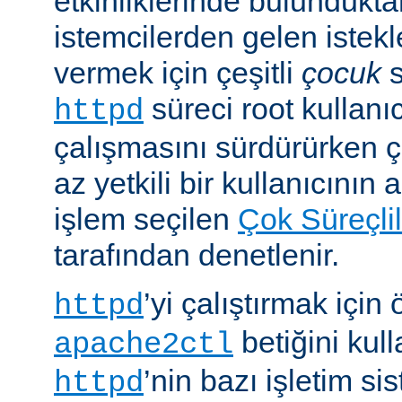
etkinliklerinde bulundukt
istemcilerden gelen istekl
vermek için çeşitli
çocuk
s
süreci root kullanıc
httpd
çalışmasını sürdürürken 
az yetkili bir kullanıcının 
işlem seçilen
Çok Süreçli
tarafından denetlenir.
’yi çalıştırmak için
httpd
betiğini kull
apache2ctl
’nin bazı işletim si
httpd