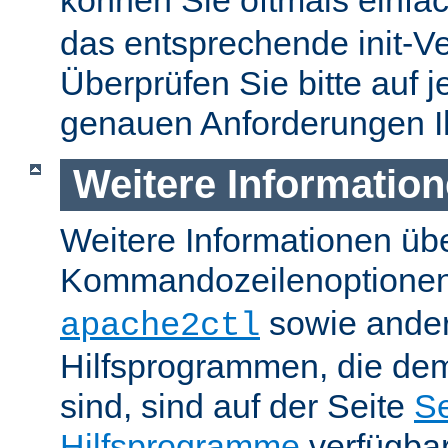
können Sie oftmals einfa
das entsprechende init-Ve
Überprüfen Sie bitte auf j
genauen Anforderungen I
Weitere Informatio
Weitere Informationen üb
Kommandozeilenoptione
sowie ande
apache2ctl
Hilfsprogrammen, die dem
sind, sind auf der Seite
Se
Hilfsprogramme
verfügbar.