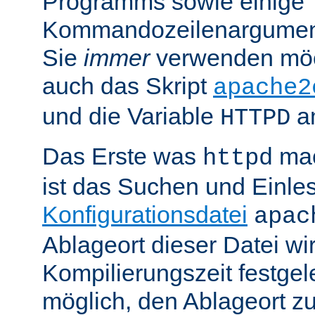
Programms sowie einige
Kommandozeilenargument
Sie
immer
verwenden möc
auch das Skript
apache2
und die Variable
am
HTTPD
Das Erste was
mac
httpd
ist das Suchen und Einle
Konfigurationsdatei
apac
Ablageort dieser Datei wi
Kompilierungszeit festgele
möglich, den Ablageort zu