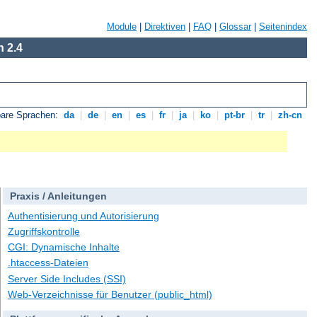
Module
|
Direktiven
|
FAQ
|
Glossar
|
Seitenindex
 2.4
bare Sprachen:
da
|
de
|
en
|
es
|
fr
|
ja
|
ko
|
pt-br
|
tr
|
zh-cn
Praxis / Anleitungen
Authentisierung und Autorisierung
Zugriffskontrolle
CGI: Dynamische Inhalte
.htaccess-Dateien
Server Side Includes (SSI)
Web-Verzeichnisse für Benutzer (public_html)