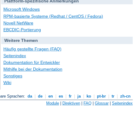
Plattform-spezifische Anmerkungen
Microsoft Windows
RPM-basierte Systeme (Redhat / CentOS / Fedora)
Novell NetWare
EBCDIC-Portierung
Weitere Themen
Häufig gestellte Fragen (FAQ)
Seitenindex
Dokumentation für Entwickler
Mithilfe bei der Dokumentation
Sonstiges
Wiki
bare Sprachen:
da
|
de
|
en
|
es
|
fr
|
ja
|
ko
|
pt-br
|
tr
|
zh-cn
Module
|
Direktiven
|
FAQ
|
Glossar
|
Seitenindex