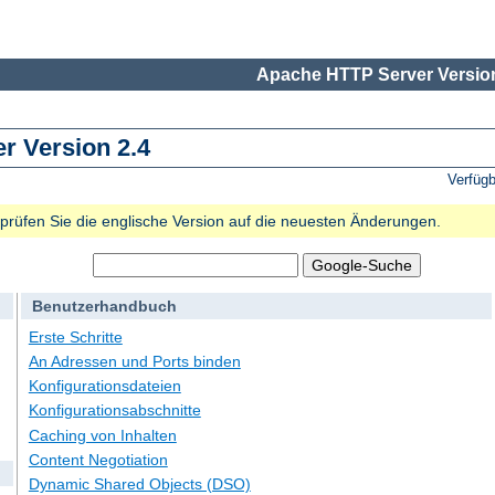
Apache HTTP Server Version
 Version 2.4
Verfüg
e prüfen Sie die englische Version auf die neuesten Änderungen.
Benutzerhandbuch
Erste Schritte
An Adressen und Ports binden
Konfigurationsdateien
Konfigurationsabschnitte
Caching von Inhalten
Content Negotiation
Dynamic Shared Objects (DSO)