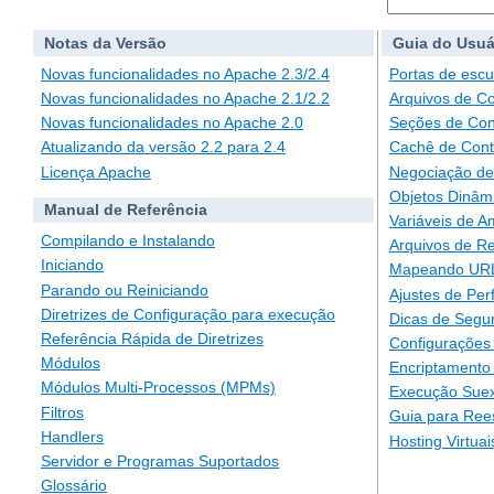
Notas da Versão
Guia do Usuá
Novas funcionalidades no Apache 2.3/2.4
Portas de escu
Novas funcionalidades no Apache 2.1/2.2
Arquivos de C
Novas funcionalidades no Apache 2.0
Seções de Con
Atualizando da versão 2.2 para 2.4
Cachê de Con
Licença Apache
Negociação de
Objetos Dinâm
Manual de Referência
Variáveis de A
Compilando e Instalando
Arquivos de Re
Iniciando
Mapeando URLs
Parando ou Reiniciando
Ajustes de Pe
Diretrizes de Configuração para execução
Dicas de Segu
Referência Rápida de Diretrizes
Configurações 
Módulos
Encriptamento
Módulos Multi-Processos (MPMs)
Execução Suex
Filtros
Guia para Ree
Handlers
Hosting Virtuai
Servidor e Programas Suportados
Glossário